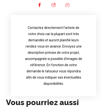
Contactez directement l’artiste de
availability.
votre choix car la plupart sont très
tattoo artist will answer to tell you his
demandés et auront planifié leurs
images. Depending your request, the
rendez-vous en avance. Envoyez une
possible attached with reference
description précise de votre projet,
accurate description of your project, if
accompagnée si possible d’images de
appointments in advance. Send an
référence. En fonction de votre
demand and will have planned their
demande le tatoueur vous répondra
choice because most are in great
afin de vous indiquer ses éventuelles
Contact directly the artist of your
disponibilités.
Vous pourriez aussi