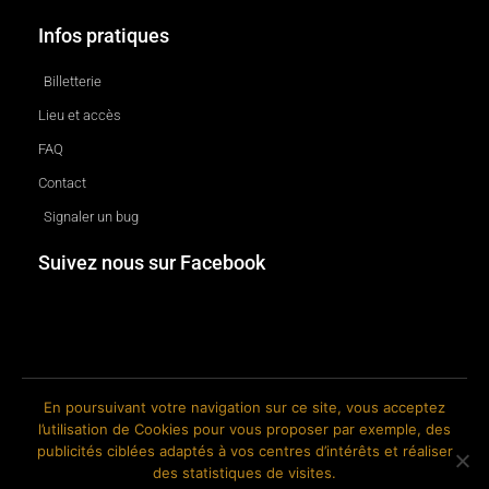
Infos pratiques
Billetterie
Lieu et accès
FAQ
Contact
Signaler un bug
Suivez nous sur Facebook
En poursuivant votre navigation sur ce site, vous acceptez
l’utilisation de Cookies pour vous proposer par exemple, des
© 2018-2026 The Ink Factory. Site web réalisé par Roland CAUVIN.
publicités ciblées adaptés à vos centres d’intérêts et réaliser
des statistiques de visites.