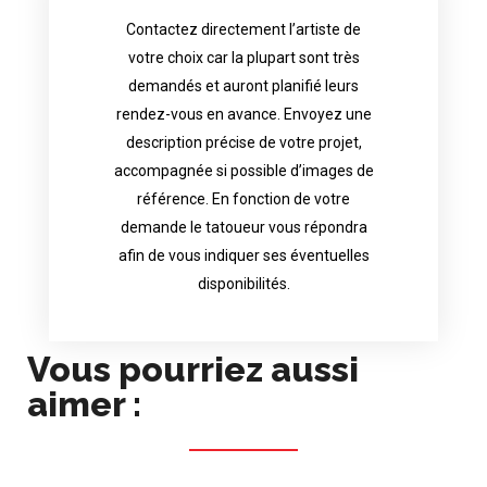
Contactez directement l’artiste de
availability.
votre choix car la plupart sont très
tattoo artist will answer to tell you his
demandés et auront planifié leurs
images. Depending your request, the
rendez-vous en avance. Envoyez une
possible attached with reference
description précise de votre projet,
accurate description of your project, if
accompagnée si possible d’images de
appointments in advance. Send an
référence. En fonction de votre
demand and will have planned their
demande le tatoueur vous répondra
choice because most are in great
afin de vous indiquer ses éventuelles
Contact directly the artist of your
disponibilités.
Vous pourriez aussi
aimer :