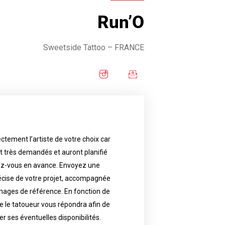
Run’O
Sweetside Tattoo
– FRANCE
ctement l’artiste de votre choix car
availability.
nt très demandés et auront planifié
artist will answer to tell you his
e images. Depending your request,
ez-vous en avance. Envoyez une
écise de votre projet, accompagnée
f your project, if possible attached
ments in advance. Send an accurate
images de référence. En fonction de
 le tatoueur vous répondra afin de
reat demand and will have planned
ly the artist of your choice because
er ses éventuelles disponibilités.