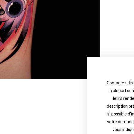
Contactez dire
la plupart so
the tattoo 
with referenc
leurs rend
description pr
description o
their appoint
si possible d’
votre demande
most are in g
Contact direct
vous indiqu