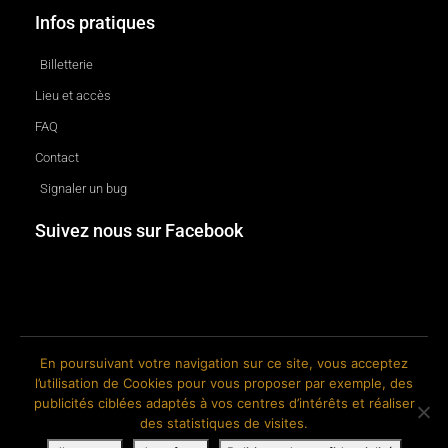
Infos pratiques
Billetterie
Lieu et accès
FAQ
Contact
Signaler un bug
Suivez nous sur Facebook
En poursuivant votre navigation sur ce site, vous acceptez
l’utilisation de Cookies pour vous proposer par exemple, des
© 2018-2026 The Ink Factory. Site web réalisé par Roland CAUVIN.
publicités ciblées adaptés à vos centres d’intérêts et réaliser
des statistiques de visites.