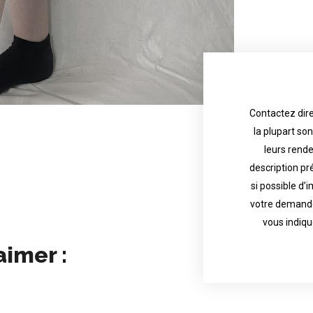
Contactez dire
la plupart so
the tattoo 
with referenc
leurs rend
description pr
description o
their appoint
si possible d’
votre demande
most are in g
Contact direct
vous indiqu
aimer :