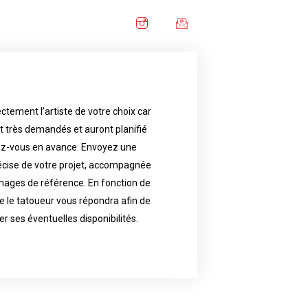
ctement l’artiste de votre choix car
availability.
nt très demandés et auront planifié
artist will answer to tell you his
e images. Depending your request,
ez-vous en avance. Envoyez une
écise de votre projet, accompagnée
f your project, if possible attached
ments in advance. Send an accurate
images de référence. En fonction de
 le tatoueur vous répondra afin de
reat demand and will have planned
ly the artist of your choice because
er ses éventuelles disponibilités.