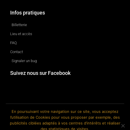
Infos pratiques
Billetterie
Lieu et accès
FAQ
Contact
Signaler un bug
Suivez nous sur Facebook
En poursuivant votre navigation sur ce site, vous acceptez
l’utilisation de Cookies pour vous proposer par exemple, des
© 2018-2026 The Ink Factory. Site web réalisé par Roland CAUVIN.
publicités ciblées adaptés à vos centres d’intérêts et réaliser
des statistiques de visites.