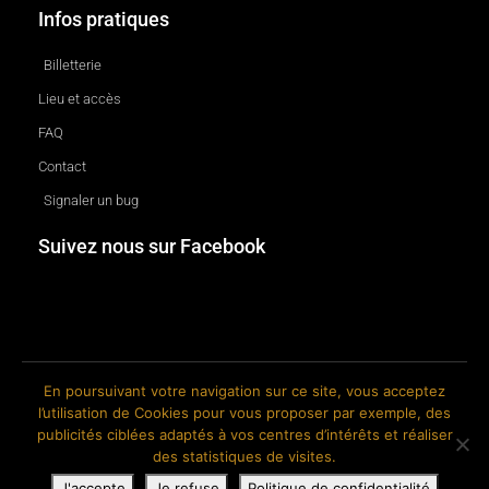
Infos pratiques
Billetterie
Lieu et accès
FAQ
Contact
Signaler un bug
Suivez nous sur Facebook
En poursuivant votre navigation sur ce site, vous acceptez
l’utilisation de Cookies pour vous proposer par exemple, des
© 2018-2026 The Ink Factory. Site web réalisé par Roland CAUVIN.
publicités ciblées adaptés à vos centres d’intérêts et réaliser
des statistiques de visites.
J'accepte
Je refuse
Politique de confidentialité