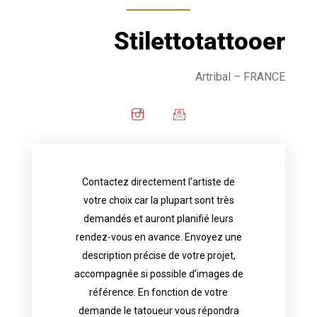
Stilettotattooer
Artribal
– FRANCE
Contactez directement l’artiste de
availability.
votre choix car la plupart sont très
tattoo artist will answer to tell you his
demandés et auront planifié leurs
images. Depending your request, the
rendez-vous en avance. Envoyez une
possible attached with reference
description précise de votre projet,
accurate description of your project, if
accompagnée si possible d’images de
appointments in advance. Send an
référence. En fonction de votre
demand and will have planned their
demande le tatoueur vous répondra