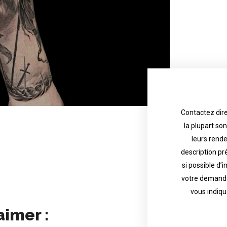
Contactez dire
la plupart so
the tattoo 
with referenc
leurs rend
description pr
description o
their appoint
si possible d’
votre demande
most are in g
Contact direct
vous indiqu
aimer :