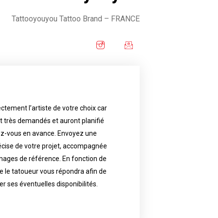
Tattooyouyou Tattoo Brand – FRANCE
ctement l’artiste de votre choix car
availability.
nt très demandés et auront planifié
artist will answer to tell you his
e images. Depending your request,
ez-vous en avance. Envoyez une
écise de votre projet, accompagnée
f your project, if possible attached
ments in advance. Send an accurate
images de référence. En fonction de
 le tatoueur vous répondra afin de
reat demand and will have planned
ly the artist of your choice because
er ses éventuelles disponibilités.