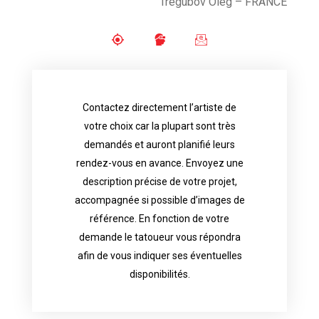
Tregubov Oleg
– FRANCE
Contactez directement l’artiste de
availability.
votre choix car la plupart sont très
tattoo artist will answer to tell you his
demandés et auront planifié leurs
images. Depending your request, the
rendez-vous en avance. Envoyez une
possible attached with reference
description précise de votre projet,
accurate description of your project, if
accompagnée si possible d’images de
appointments in advance. Send an
référence. En fonction de votre
demand and will have planned their
demande le tatoueur vous répondra
choice because most are in great
afin de vous indiquer ses éventuelles
Contact directly the artist of your
disponibilités.