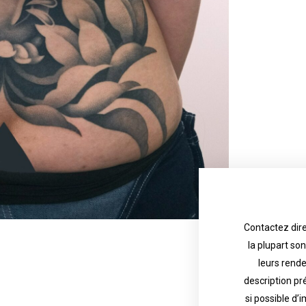
Contactez dire
la plupart so
the tattoo 
with referenc
leurs rend
description pr
description o
their appoint
si possible d’