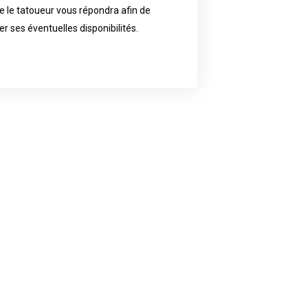
 le tatoueur vous répondra afin de
reat demand and will have planned
ly the artist of your choice because
er ses éventuelles disponibilités.