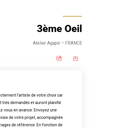
3ème Oeil
Atelier Agapé
– FRANCE
ctement l’artiste de votre choix car
availability.
nt très demandés et auront planifié
artist will answer to tell you his
e images. Depending your request,
ez-vous en avance. Envoyez une
écise de votre projet, accompagnée
f your project, if possible attached
ments in advance. Send an accurate
images de référence. En fonction de