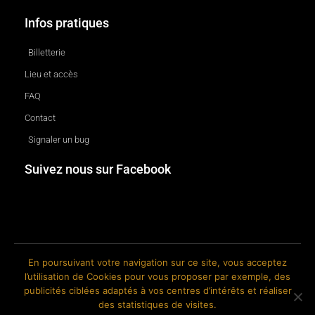
Infos pratiques
Billetterie
Lieu et accès
FAQ
Contact
Signaler un bug
Suivez nous sur Facebook
En poursuivant votre navigation sur ce site, vous acceptez
l’utilisation de Cookies pour vous proposer par exemple, des
© 2018-2026 The Ink Factory. Site web réalisé par Roland CAUVIN.
publicités ciblées adaptés à vos centres d’intérêts et réaliser
des statistiques de visites.