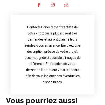
Contactez directement l’artiste de
availability.
votre choix car la plupart sont très
tattoo artist will answer to tell you his
demandés et auront planifié leurs
images. Depending your request, the
rendez-vous en avance. Envoyez une
possible attached with reference
description précise de votre projet,
accurate description of your project, if
accompagnée si possible d’images de
appointments in advance. Send an
référence. En fonction de votre
demand and will have planned their
demande le tatoueur vous répondra
choice because most are in great
afin de vous indiquer ses éventuelles
Contact directly the artist of your
disponibilités.
Vous pourriez aussi