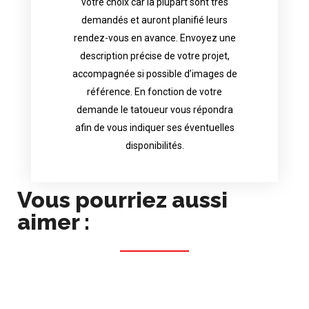
votre choix car la plupart sont très
tattoo artist will answer to tell you his
demandés et auront planifié leurs
images. Depending your request, the
rendez-vous en avance. Envoyez une
possible attached with reference
description précise de votre projet,
accurate description of your project, if
accompagnée si possible d’images de
appointments in advance. Send an
référence. En fonction de votre
demand and will have planned their
demande le tatoueur vous répondra
choice because most are in great
afin de vous indiquer ses éventuelles
Contact directly the artist of your
disponibilités.
Vous pourriez aussi
aimer :