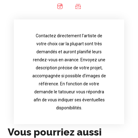
Contactez directement l’artiste de
availability.
votre choix car la plupart sont très
tattoo artist will answer to tell you his
demandés et auront planifié leurs
images. Depending your request, the
rendez-vous en avance. Envoyez une
possible attached with reference
description précise de votre projet,
accurate description of your project, if
accompagnée si possible d’images de
appointments in advance. Send an
référence. En fonction de votre
demand and will have planned their
demande le tatoueur vous répondra
choice because most are in great
afin de vous indiquer ses éventuelles
Contact directly the artist of your
disponibilités.
Vous pourriez aussi