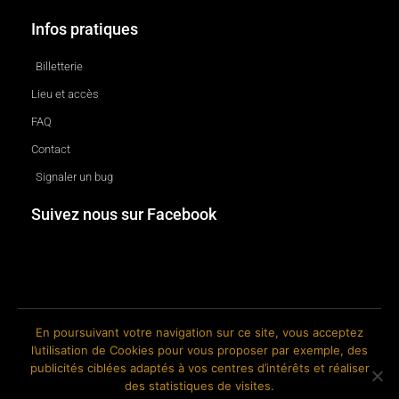
Infos pratiques
Billetterie
Lieu et accès
FAQ
Contact
Signaler un bug
Suivez nous sur Facebook
En poursuivant votre navigation sur ce site, vous acceptez
l’utilisation de Cookies pour vous proposer par exemple, des
© 2018-2026 The Ink Factory. Site web réalisé par Roland CAUVIN.
publicités ciblées adaptés à vos centres d’intérêts et réaliser
des statistiques de visites.