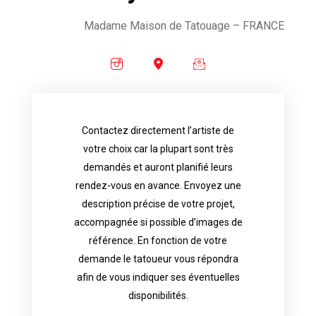
Madame Maison de Tatouage
– FRANCE
Contactez directement l’artiste de
availability.
votre choix car la plupart sont très
tattoo artist will answer to tell you his
demandés et auront planifié leurs
images. Depending your request, the
rendez-vous en avance. Envoyez une
possible attached with reference
description précise de votre projet,
accurate description of your project, if
accompagnée si possible d’images de
appointments in advance. Send an
référence. En fonction de votre
demand and will have planned their
demande le tatoueur vous répondra
choice because most are in great
afin de vous indiquer ses éventuelles
Contact directly the artist of your
disponibilités.