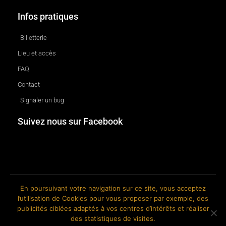
Infos pratiques
Billetterie
Lieu et accès
FAQ
Contact
Signaler un bug
Suivez nous sur Facebook
En poursuivant votre navigation sur ce site, vous acceptez
l’utilisation de Cookies pour vous proposer par exemple, des
© 2018-2026 The Ink Factory. Site web réalisé par Roland CAUVIN.
publicités ciblées adaptés à vos centres d’intérêts et réaliser
des statistiques de visites.