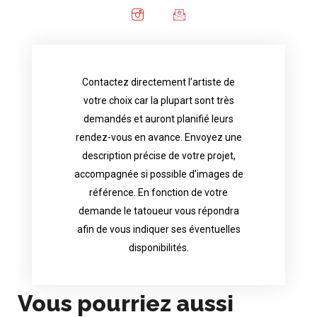
Contactez directement l’artiste de
availability.
votre choix car la plupart sont très
tattoo artist will answer to tell you his
demandés et auront planifié leurs
images. Depending your request, the
rendez-vous en avance. Envoyez une
possible attached with reference
description précise de votre projet,
accurate description of your project, if
accompagnée si possible d’images de
appointments in advance. Send an
référence. En fonction de votre
demand and will have planned their
demande le tatoueur vous répondra
choice because most are in great
afin de vous indiquer ses éventuelles
Contact directly the artist of your
disponibilités.
Vous pourriez aussi