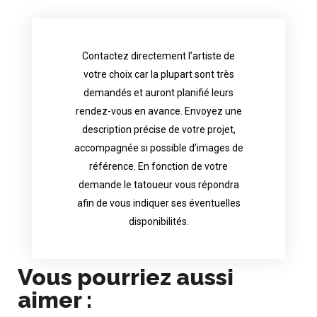
Contactez directement l’artiste de
availability.
votre choix car la plupart sont très
tattoo artist will answer to tell you his
demandés et auront planifié leurs
images. Depending your request, the
rendez-vous en avance. Envoyez une
possible attached with reference
description précise de votre projet,
accurate description of your project, if
accompagnée si possible d’images de
appointments in advance. Send an
référence. En fonction de votre
demand and will have planned their
demande le tatoueur vous répondra
choice because most are in great
afin de vous indiquer ses éventuelles
Contact directly the artist of your
disponibilités.
Vous pourriez aussi
aimer :