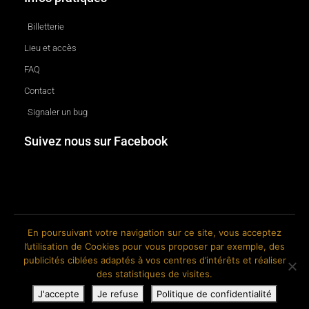
Billetterie
Lieu et accès
FAQ
Contact
Signaler un bug
Suivez nous sur Facebook
En poursuivant votre navigation sur ce site, vous acceptez
l’utilisation de Cookies pour vous proposer par exemple, des
© 2018-2026 The Ink Factory. Site web réalisé par Roland CAUVIN.
publicités ciblées adaptés à vos centres d’intérêts et réaliser
des statistiques de visites.
J'accepte
Je refuse
Politique de confidentialité