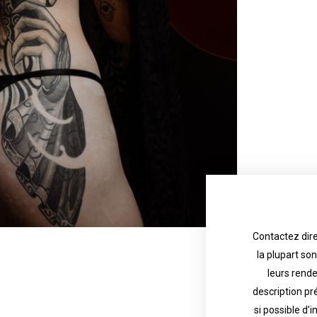
Contactez dire
la plupart so
the tattoo 
with referenc
leurs rend
description pr
description o
their appoint
si possible d’