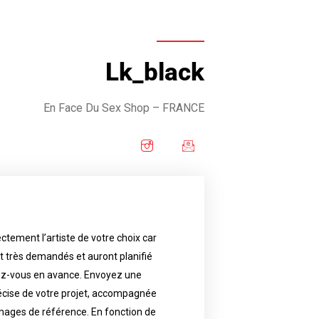
Lk_black
En Face Du Sex Shop
– FRANCE
ctement l’artiste de votre choix car
availability.
nt très demandés et auront planifié
artist will answer to tell you his
e images. Depending your request,
ez-vous en avance. Envoyez une
écise de votre projet, accompagnée
f your project, if possible attached
ments in advance. Send an accurate
images de référence. En fonction de