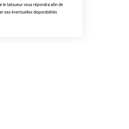
 le tatoueur vous répondra afin de
reat demand and will have planned
ly the artist of your choice because
er ses éventuelles disponibilités.