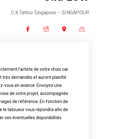
C.K.Tattoo Singapore
– SINGAPOUR
ctement l’artiste de votre choix car
availability.
nt très demandés et auront planifié
artist will answer to tell you his
e images. Depending your request,
ez-vous en avance. Envoyez une
écise de votre projet, accompagnée
f your project, if possible attached
ments in advance. Send an accurate
images de référence. En fonction de
 le tatoueur vous répondra afin de
reat demand and will have planned
ly the artist of your choice because
er ses éventuelles disponibilités.