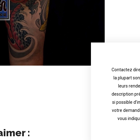
Contactez dire
la plupart so
the tattoo 
with referenc
leurs rend
description pr
description o
their appoint
si possible d’
votre demande
most are in g
Contact direct
vous indiqu
aimer :