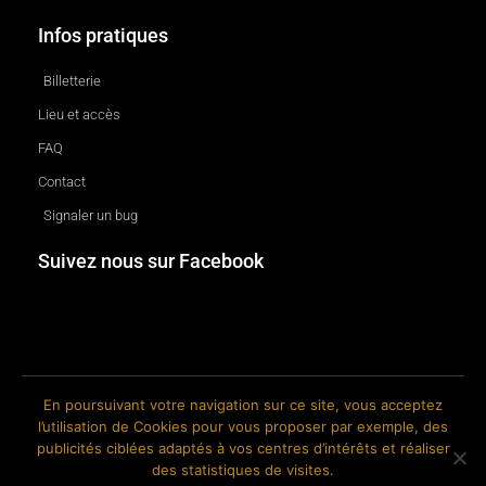
Infos pratiques
Billetterie
Lieu et accès
FAQ
Contact
Signaler un bug
Suivez nous sur Facebook
En poursuivant votre navigation sur ce site, vous acceptez
l’utilisation de Cookies pour vous proposer par exemple, des
© 2018-2026 The Ink Factory. Site web réalisé par Roland CAUVIN.
publicités ciblées adaptés à vos centres d’intérêts et réaliser
des statistiques de visites.