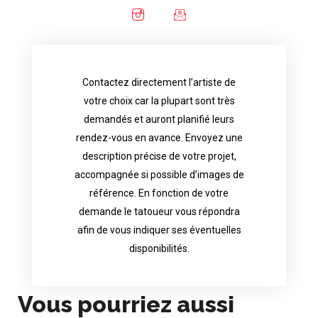
Contactez directement l’artiste de
availability.
votre choix car la plupart sont très
tattoo artist will answer to tell you his
demandés et auront planifié leurs
images. Depending your request, the
rendez-vous en avance. Envoyez une
possible attached with reference
description précise de votre projet,
accurate description of your project, if
accompagnée si possible d’images de
appointments in advance. Send an
référence. En fonction de votre
demand and will have planned their
demande le tatoueur vous répondra
choice because most are in great
afin de vous indiquer ses éventuelles
Contact directly the artist of your
disponibilités.
Vous pourriez aussi