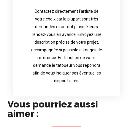
Contactez directement l’artiste de
availability.
votre choix car la plupart sont très
tattoo artist will answer to tell you his
demandés et auront planifié leurs
images. Depending your request, the
rendez-vous en avance. Envoyez une
possible attached with reference
description précise de votre projet,
accurate description of your project, if
accompagnée si possible d’images de
appointments in advance. Send an
référence. En fonction de votre
demand and will have planned their
demande le tatoueur vous répondra
choice because most are in great
afin de vous indiquer ses éventuelles
Contact directly the artist of your
disponibilités.
Vous pourriez aussi
aimer :