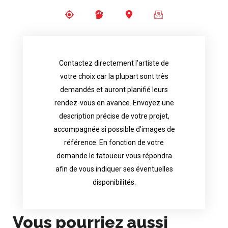
Contactez directement l’artiste de
availability.
votre choix car la plupart sont très
tattoo artist will answer to tell you his
demandés et auront planifié leurs
images. Depending your request, the
rendez-vous en avance. Envoyez une
possible attached with reference
description précise de votre projet,
accurate description of your project, if
accompagnée si possible d’images de
appointments in advance. Send an
référence. En fonction de votre
demand and will have planned their
demande le tatoueur vous répondra
choice because most are in great
afin de vous indiquer ses éventuelles
Contact directly the artist of your
disponibilités.
Vous pourriez aussi