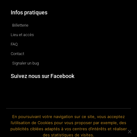
Infos pratiques
Billetterie
Lieu et accès
FAQ
Contact
Signaler un bug
Suivez nous sur Facebook
En poursuivant votre navigation sur ce site, vous acceptez
l’utilisation de Cookies pour vous proposer par exemple, des
© 2018-2026 The Ink Factory. Site web réalisé par Roland CAUVIN.
publicités ciblées adaptés à vos centres d’intérêts et réaliser
des statistiques de visites.