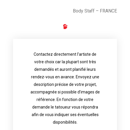
Body Staff – FRANCE
Contactez directement l’artiste de
availability.
votre choix car la plupart sont très
tattoo artist will answer to tell you his
demandés et auront planifié leurs
images. Depending your request, the
rendez-vous en avance. Envoyez une
possible attached with reference
description précise de votre projet,
accurate description of your project, if
accompagnée si possible d’images de
appointments in advance. Send an
référence. En fonction de votre
demand and will have planned their
demande le tatoueur vous répondra
choice because most are in great
afin de vous indiquer ses éventuelles
Contact directly the artist of your
disponibilités.