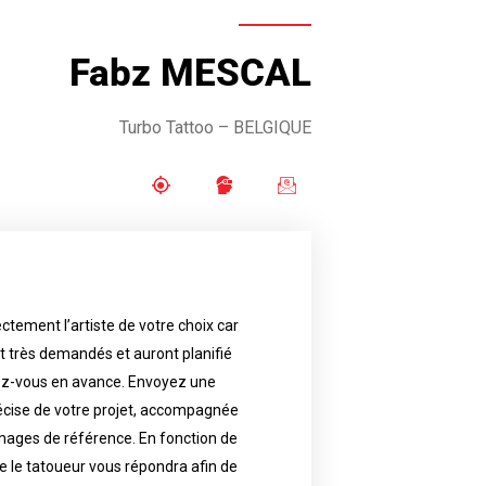
Fabz MESCAL
Turbo Tattoo – BELGIQUE
ctement l’artiste de votre choix car
availability.
nt très demandés et auront planifié
artist will answer to tell you his
e images. Depending your request,
ez-vous en avance. Envoyez une
écise de votre projet, accompagnée
f your project, if possible attached
ments in advance. Send an accurate
images de référence. En fonction de
 le tatoueur vous répondra afin de
reat demand and will have planned