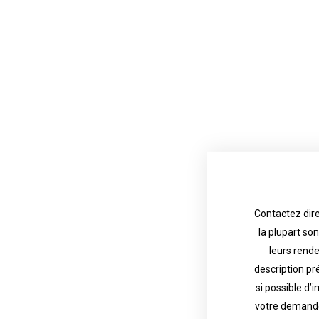
Contactez dire
la plupart so
the tattoo 
with referenc
leurs rend
description pr
description o
their appoint
si possible d’
votre demande
most are in g