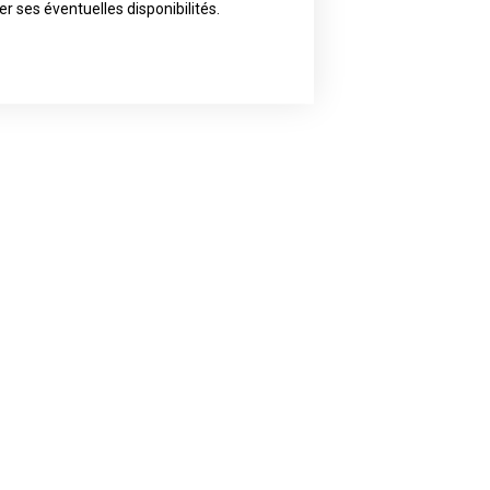
ly the artist of your choice because
er ses éventuelles disponibilités.