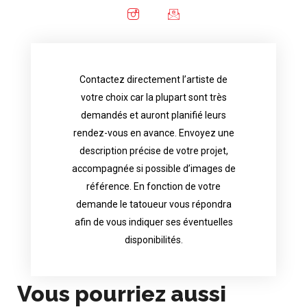
Contactez directement l’artiste de
availability.
votre choix car la plupart sont très
tattoo artist will answer to tell you his
demandés et auront planifié leurs
images. Depending your request, the
rendez-vous en avance. Envoyez une
possible attached with reference
description précise de votre projet,
accurate description of your project, if
accompagnée si possible d’images de
appointments in advance. Send an
référence. En fonction de votre
demand and will have planned their
demande le tatoueur vous répondra
choice because most are in great
afin de vous indiquer ses éventuelles
Contact directly the artist of your
disponibilités.
Vous pourriez aussi