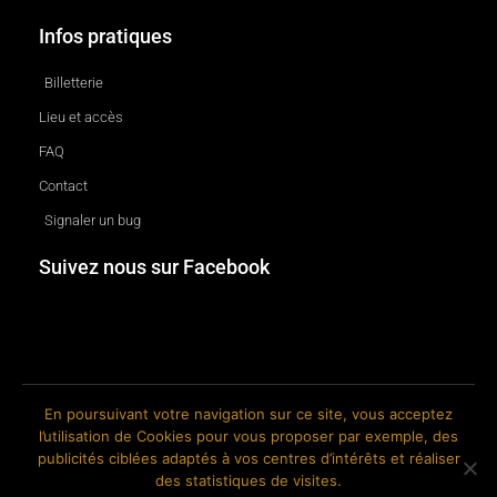
Infos pratiques
Billetterie
Lieu et accès
FAQ
Contact
Signaler un bug
Suivez nous sur Facebook
En poursuivant votre navigation sur ce site, vous acceptez
l’utilisation de Cookies pour vous proposer par exemple, des
© 2018-2026 The Ink Factory. Site web réalisé par Roland CAUVIN.
publicités ciblées adaptés à vos centres d’intérêts et réaliser
des statistiques de visites.