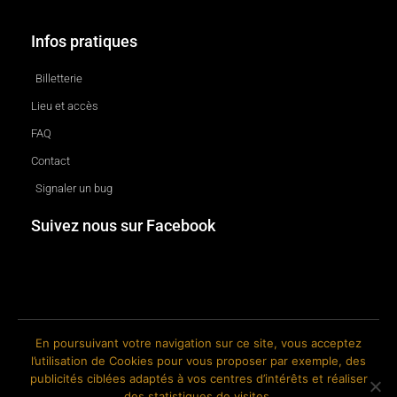
Infos pratiques
Billetterie
Lieu et accès
FAQ
Contact
Signaler un bug
Suivez nous sur Facebook
En poursuivant votre navigation sur ce site, vous acceptez
l’utilisation de Cookies pour vous proposer par exemple, des
© 2018-2026 The Ink Factory. Site web réalisé par Roland CAUVIN.
publicités ciblées adaptés à vos centres d’intérêts et réaliser
des statistiques de visites.