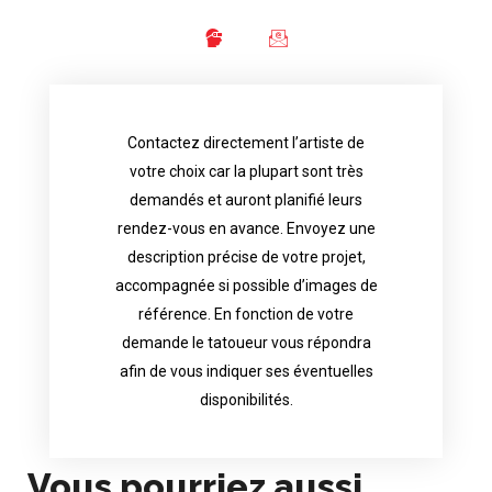
Contactez directement l’artiste de
availability.
votre choix car la plupart sont très
tattoo artist will answer to tell you his
demandés et auront planifié leurs
images. Depending your request, the
rendez-vous en avance. Envoyez une
possible attached with reference
description précise de votre projet,
accurate description of your project, if
accompagnée si possible d’images de
appointments in advance. Send an
référence. En fonction de votre
demand and will have planned their
demande le tatoueur vous répondra
choice because most are in great
afin de vous indiquer ses éventuelles
Contact directly the artist of your
disponibilités.
Vous pourriez aussi