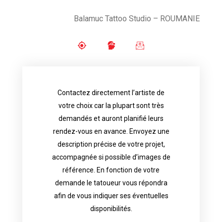
Balamuc Tattoo Studio – ROUMANIE
Contactez directement l’artiste de
availability.
votre choix car la plupart sont très
tattoo artist will answer to tell you his
demandés et auront planifié leurs
images. Depending your request, the
rendez-vous en avance. Envoyez une
possible attached with reference
description précise de votre projet,
accurate description of your project, if
accompagnée si possible d’images de
appointments in advance. Send an
référence. En fonction de votre
demand and will have planned their
demande le tatoueur vous répondra
choice because most are in great
afin de vous indiquer ses éventuelles
Contact directly the artist of your
disponibilités.