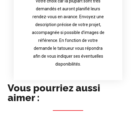
votre choix car la plupart sont très
tattoo artist will answer to tell you his
demandés et auront planifié leurs
images. Depending your request, the
rendez-vous en avance. Envoyez une
possible attached with reference
description précise de votre projet,
accurate description of your project, if
accompagnée si possible d’images de
appointments in advance. Send an
référence. En fonction de votre
demand and will have planned their
demande le tatoueur vous répondra
choice because most are in great
afin de vous indiquer ses éventuelles
Contact directly the artist of your
disponibilités.
Vous pourriez aussi
aimer :