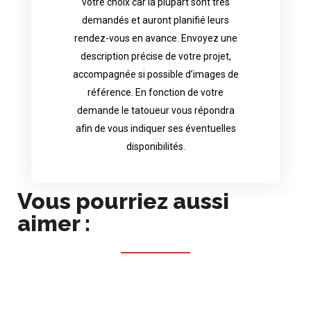
votre choix car la plupart sont très
tattoo artist will answer to tell you his
demandés et auront planifié leurs
images. Depending your request, the
rendez-vous en avance. Envoyez une
possible attached with reference
description précise de votre projet,
accurate description of your project, if
accompagnée si possible d’images de
appointments in advance. Send an
référence. En fonction de votre
demand and will have planned their
demande le tatoueur vous répondra
choice because most are in great
afin de vous indiquer ses éventuelles
Contact directly the artist of your
disponibilités.
Vous pourriez aussi
aimer :