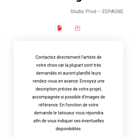
Studio Privé – ESPAGNE
Contactez directement l’artiste de
availability.
votre choix car la plupart sont très
tattoo artist will answer to tell you his
demandés et auront planifié leurs
images. Depending your request, the
rendez-vous en avance. Envoyez une
possible attached with reference
description précise de votre projet,
accurate description of your project, if
accompagnée si possible d’images de
appointments in advance. Send an
référence. En fonction de votre
demand and will have planned their
demande le tatoueur vous répondra
choice because most are in great
afin de vous indiquer ses éventuelles
Contact directly the artist of your
disponibilités.