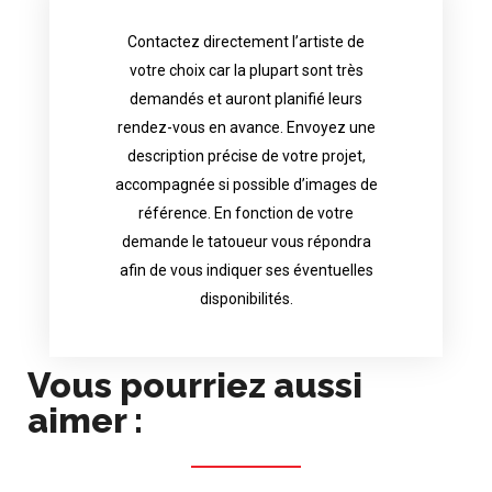
Contactez directement l’artiste de
availability.
votre choix car la plupart sont très
tattoo artist will answer to tell you his
demandés et auront planifié leurs
images. Depending your request, the
rendez-vous en avance. Envoyez une
possible attached with reference
description précise de votre projet,
accurate description of your project, if
accompagnée si possible d’images de
appointments in advance. Send an
référence. En fonction de votre
demand and will have planned their
demande le tatoueur vous répondra
choice because most are in great
afin de vous indiquer ses éventuelles
Contact directly the artist of your
disponibilités.
Vous pourriez aussi
aimer :