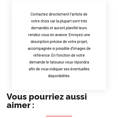
Contactez directement l’artiste de
availability.
votre choix car la plupart sont très
tattoo artist will answer to tell you his
demandés et auront planifié leurs
images. Depending your request, the
rendez-vous en avance. Envoyez une
possible attached with reference
description précise de votre projet,
accurate description of your project, if
accompagnée si possible d’images de
appointments in advance. Send an
référence. En fonction de votre
demand and will have planned their
demande le tatoueur vous répondra
choice because most are in great
afin de vous indiquer ses éventuelles
Contact directly the artist of your
disponibilités.
Vous pourriez aussi
aimer :