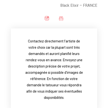
Black Elixir
– FRANCE
Contactez directement l’artiste de
availability.
votre choix car la plupart sont très
tattoo artist will answer to tell you his
demandés et auront planifié leurs
images. Depending your request, the
rendez-vous en avance. Envoyez une
possible attached with reference
description précise de votre projet,
accurate description of your project, if
accompagnée si possible d’images de
appointments in advance. Send an
référence. En fonction de votre
demand and will have planned their
demande le tatoueur vous répondra
choice because most are in great
afin de vous indiquer ses éventuelles
Contact directly the artist of your
disponibilités.