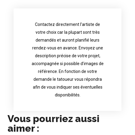
Contactez directement l’artiste de
availability.
votre choix car la plupart sont très
tattoo artist will answer to tell you his
demandés et auront planifié leurs
images. Depending your request, the
rendez-vous en avance. Envoyez une
possible attached with reference
description précise de votre projet,
accurate description of your project, if
accompagnée si possible d’images de
appointments in advance. Send an
référence. En fonction de votre
demand and will have planned their
demande le tatoueur vous répondra
choice because most are in great
afin de vous indiquer ses éventuelles
Contact directly the artist of your
disponibilités.
Vous pourriez aussi
aimer :