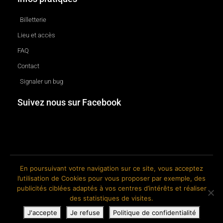
Billetterie
Lieu et accès
FAQ
Contact
Signaler un bug
Suivez nous sur Facebook
En poursuivant votre navigation sur ce site, vous acceptez
l’utilisation de Cookies pour vous proposer par exemple, des
© 2018-2026 The Ink Factory. Site web réalisé par Roland CAUVIN.
publicités ciblées adaptés à vos centres d’intérêts et réaliser
des statistiques de visites.
J'accepte
Je refuse
Politique de confidentialité