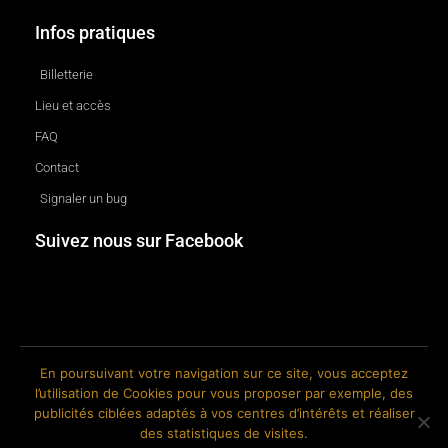
Infos pratiques
Billetterie
Lieu et accès
FAQ
Contact
Signaler un bug
Suivez nous sur Facebook
En poursuivant votre navigation sur ce site, vous acceptez
l’utilisation de Cookies pour vous proposer par exemple, des
© 2018-2026 The Ink Factory. Site web réalisé par Roland CAUVIN.
publicités ciblées adaptés à vos centres d’intérêts et réaliser
des statistiques de visites.