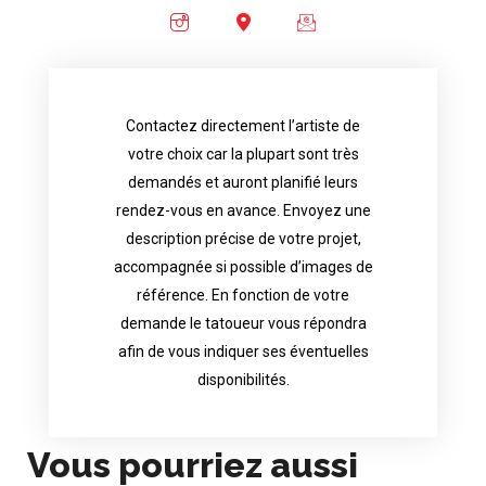
Contactez directement l’artiste de
availability.
votre choix car la plupart sont très
tattoo artist will answer to tell you his
demandés et auront planifié leurs
images. Depending your request, the
rendez-vous en avance. Envoyez une
possible attached with reference
description précise de votre projet,
accurate description of your project, if
accompagnée si possible d’images de
appointments in advance. Send an
référence. En fonction de votre
demand and will have planned their
demande le tatoueur vous répondra
choice because most are in great
afin de vous indiquer ses éventuelles
Contact directly the artist of your
disponibilités.
Vous pourriez aussi