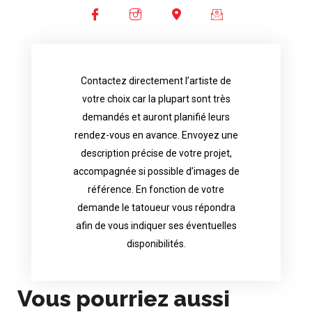
Contactez directement l’artiste de
availability.
votre choix car la plupart sont très
tattoo artist will answer to tell you his
demandés et auront planifié leurs
images. Depending your request, the
rendez-vous en avance. Envoyez une
possible attached with reference
description précise de votre projet,
accurate description of your project, if
accompagnée si possible d’images de
appointments in advance. Send an
référence. En fonction de votre
demand and will have planned their
demande le tatoueur vous répondra
choice because most are in great
afin de vous indiquer ses éventuelles
Contact directly the artist of your
disponibilités.
Vous pourriez aussi