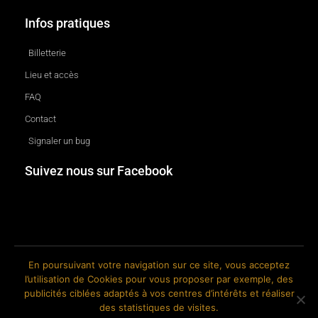
Infos pratiques
Billetterie
Lieu et accès
FAQ
Contact
Signaler un bug
Suivez nous sur Facebook
En poursuivant votre navigation sur ce site, vous acceptez
l’utilisation de Cookies pour vous proposer par exemple, des
© 2018-2026 The Ink Factory. Site web réalisé par Roland CAUVIN.
publicités ciblées adaptés à vos centres d’intérêts et réaliser
des statistiques de visites.