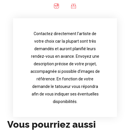
Contactez directement l’artiste de
availability.
votre choix car la plupart sont très
tattoo artist will answer to tell you his
demandés et auront planifié leurs
images. Depending your request, the
rendez-vous en avance. Envoyez une
possible attached with reference
description précise de votre projet,
accurate description of your project, if
accompagnée si possible d’images de
appointments in advance. Send an
référence. En fonction de votre
demand and will have planned their
demande le tatoueur vous répondra
choice because most are in great
afin de vous indiquer ses éventuelles
Contact directly the artist of your
disponibilités.
Vous pourriez aussi