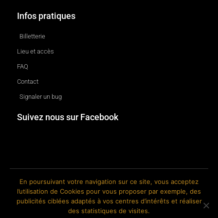
Infos pratiques
Billetterie
Lieu et accès
FAQ
Contact
Signaler un bug
Suivez nous sur Facebook
En poursuivant votre navigation sur ce site, vous acceptez
l’utilisation de Cookies pour vous proposer par exemple, des
© 2018-2026 The Ink Factory. Site web réalisé par Roland CAUVIN.
publicités ciblées adaptés à vos centres d’intérêts et réaliser
des statistiques de visites.