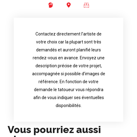
Contactez directement l’artiste de
availability.
votre choix car la plupart sont très
tattoo artist will answer to tell you his
demandés et auront planifié leurs
images. Depending your request, the
rendez-vous en avance. Envoyez une
possible attached with reference
description précise de votre projet,
accurate description of your project, if
accompagnée si possible d’images de
appointments in advance. Send an
référence. En fonction de votre
demand and will have planned their
demande le tatoueur vous répondra
choice because most are in great
afin de vous indiquer ses éventuelles
Contact directly the artist of your
disponibilités.
Vous pourriez aussi