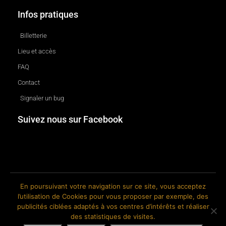
Infos pratiques
Billetterie
Lieu et accès
FAQ
Contact
Signaler un bug
Suivez nous sur Facebook
En poursuivant votre navigation sur ce site, vous acceptez
l’utilisation de Cookies pour vous proposer par exemple, des
© 2018-2026 The Ink Factory. Site web réalisé par Roland CAUVIN.
publicités ciblées adaptés à vos centres d’intérêts et réaliser
des statistiques de visites.