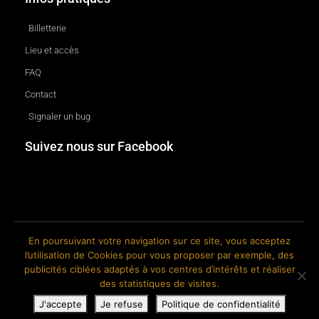
Billetterie
Lieu et accès
FAQ
Contact
Signaler un bug
Suivez nous sur Facebook
En poursuivant votre navigation sur ce site, vous acceptez
l’utilisation de Cookies pour vous proposer par exemple, des
© 2018-2026 The Ink Factory. Site web réalisé par Roland CAUVIN.
publicités ciblées adaptés à vos centres d’intérêts et réaliser
des statistiques de visites.
J'accepte
Je refuse
Politique de confidentialité