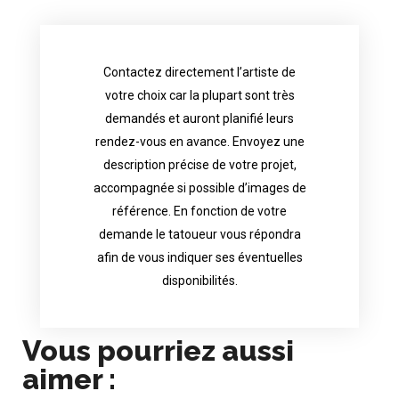
Contactez directement l’artiste de
availability.
votre choix car la plupart sont très
tattoo artist will answer to tell you his
demandés et auront planifié leurs
images. Depending your request, the
rendez-vous en avance. Envoyez une
possible attached with reference
description précise de votre projet,
accurate description of your project, if
accompagnée si possible d’images de
appointments in advance. Send an
référence. En fonction de votre
demand and will have planned their
demande le tatoueur vous répondra
choice because most are in great
afin de vous indiquer ses éventuelles
Contact directly the artist of your
disponibilités.
Vous pourriez aussi
aimer :