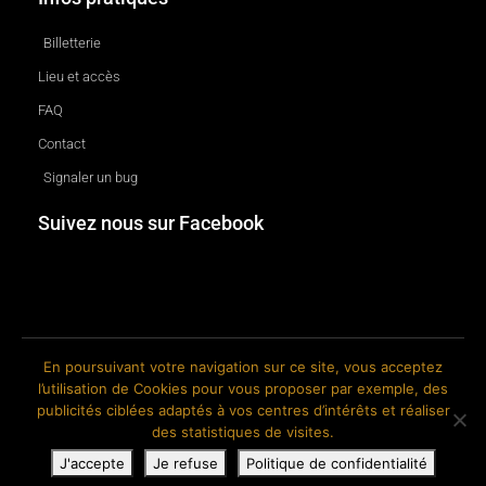
Billetterie
Lieu et accès
FAQ
Contact
Signaler un bug
Suivez nous sur Facebook
En poursuivant votre navigation sur ce site, vous acceptez
l’utilisation de Cookies pour vous proposer par exemple, des
© 2018-2026 The Ink Factory. Site web réalisé par Roland CAUVIN.
publicités ciblées adaptés à vos centres d’intérêts et réaliser
des statistiques de visites.
J'accepte
Je refuse
Politique de confidentialité