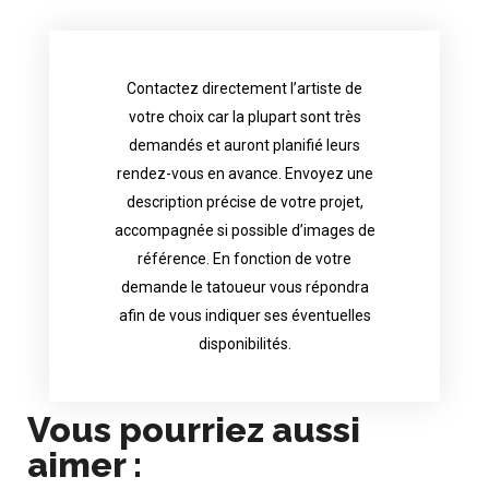
Contactez directement l’artiste de
availability.
votre choix car la plupart sont très
tattoo artist will answer to tell you his
demandés et auront planifié leurs
images. Depending your request, the
rendez-vous en avance. Envoyez une
possible attached with reference
description précise de votre projet,
accurate description of your project, if
accompagnée si possible d’images de
appointments in advance. Send an
référence. En fonction de votre
demand and will have planned their
demande le tatoueur vous répondra
choice because most are in great
afin de vous indiquer ses éventuelles
Contact directly the artist of your
disponibilités.
Vous pourriez aussi
aimer :