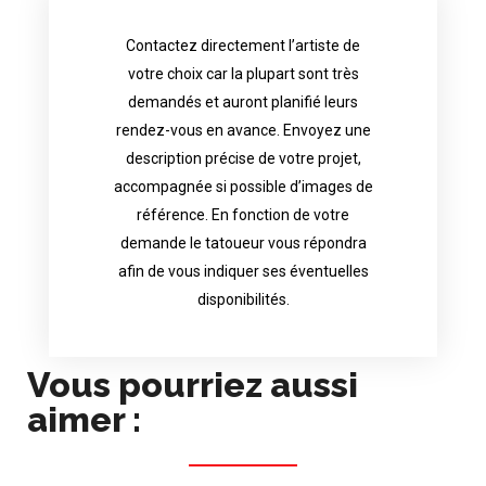
Contactez directement l’artiste de
availability.
votre choix car la plupart sont très
tattoo artist will answer to tell you his
demandés et auront planifié leurs
images. Depending your request, the
rendez-vous en avance. Envoyez une
possible attached with reference
description précise de votre projet,
accurate description of your project, if
accompagnée si possible d’images de
appointments in advance. Send an
référence. En fonction de votre
demand and will have planned their
demande le tatoueur vous répondra
choice because most are in great
afin de vous indiquer ses éventuelles
Contact directly the artist of your
disponibilités.
Vous pourriez aussi
aimer :