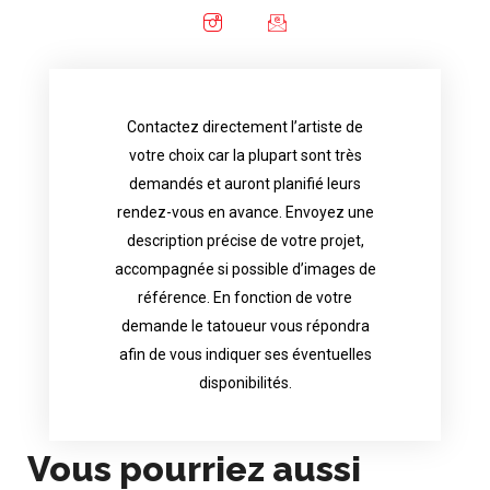
Contactez directement l’artiste de
availability.
votre choix car la plupart sont très
tattoo artist will answer to tell you his
demandés et auront planifié leurs
images. Depending your request, the
rendez-vous en avance. Envoyez une
possible attached with reference
description précise de votre projet,
accurate description of your project, if
accompagnée si possible d’images de
appointments in advance. Send an
référence. En fonction de votre
demand and will have planned their
demande le tatoueur vous répondra
choice because most are in great
afin de vous indiquer ses éventuelles
Contact directly the artist of your
disponibilités.
Vous pourriez aussi