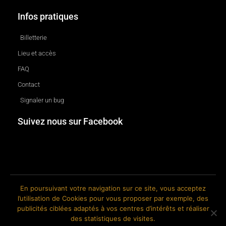
Infos pratiques
Billetterie
Lieu et accès
FAQ
Contact
Signaler un bug
Suivez nous sur Facebook
En poursuivant votre navigation sur ce site, vous acceptez
l’utilisation de Cookies pour vous proposer par exemple, des
© 2018-2026 The Ink Factory. Site web réalisé par Roland CAUVIN.
publicités ciblées adaptés à vos centres d’intérêts et réaliser
des statistiques de visites.