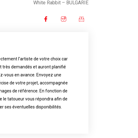
White Rabbit
– BULGARIE
ctement l’artiste de votre choix car
availability.
nt très demandés et auront planifié
artist will answer to tell you his
e images. Depending your request,
ez-vous en avance. Envoyez une
écise de votre projet, accompagnée
f your project, if possible attached
ments in advance. Send an accurate
images de référence. En fonction de
 le tatoueur vous répondra afin de
reat demand and will have planned
ly the artist of your choice because
er ses éventuelles disponibilités.