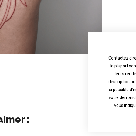
Contactez dire
la plupart so
the tattoo 
with referenc
leurs rend
description pr
description o
their appoint
si possible d’
votre demande
most are in g
Contact direct
vous indiqu
aimer :