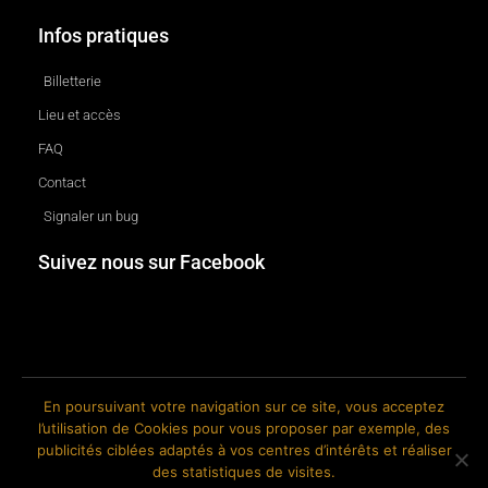
Infos pratiques
Billetterie
Lieu et accès
FAQ
Contact
Signaler un bug
Suivez nous sur Facebook
En poursuivant votre navigation sur ce site, vous acceptez
l’utilisation de Cookies pour vous proposer par exemple, des
© 2018-2026 The Ink Factory. Site web réalisé par Roland CAUVIN.
publicités ciblées adaptés à vos centres d’intérêts et réaliser
des statistiques de visites.