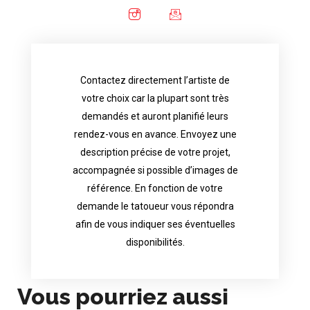
Contactez directement l’artiste de
availability.
votre choix car la plupart sont très
tattoo artist will answer to tell you his
demandés et auront planifié leurs
images. Depending your request, the
rendez-vous en avance. Envoyez une
possible attached with reference
description précise de votre projet,
accurate description of your project, if
accompagnée si possible d’images de
appointments in advance. Send an
référence. En fonction de votre
demand and will have planned their
demande le tatoueur vous répondra
choice because most are in great
afin de vous indiquer ses éventuelles
Contact directly the artist of your
disponibilités.
Vous pourriez aussi