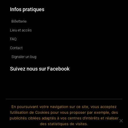
Infos pratiques
Billetterie
Lieu et accès
FAQ
Contact
Signaler un bug
Suivez nous sur Facebook
En poursuivant votre navigation sur ce site, vous acceptez
l’utilisation de Cookies pour vous proposer par exemple, des
© 2018-2026 The Ink Factory. Site web réalisé par Roland CAUVIN.
publicités ciblées adaptés à vos centres d’intérêts et réaliser
des statistiques de visites.