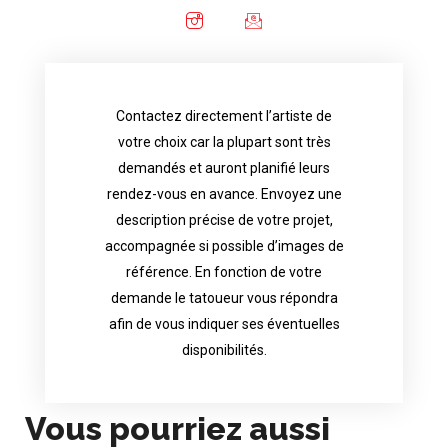
Contactez directement l’artiste de
availability.
votre choix car la plupart sont très
tattoo artist will answer to tell you his
demandés et auront planifié leurs
images. Depending your request, the
rendez-vous en avance. Envoyez une
possible attached with reference
description précise de votre projet,
accurate description of your project, if
accompagnée si possible d’images de
appointments in advance. Send an
référence. En fonction de votre
demand and will have planned their
demande le tatoueur vous répondra
choice because most are in great
afin de vous indiquer ses éventuelles
Contact directly the artist of your
disponibilités.
Vous pourriez aussi