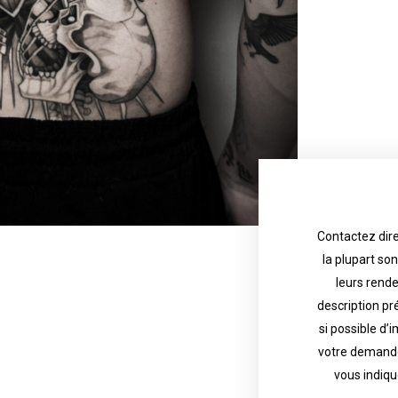
Contactez dire
la plupart so
the tattoo 
with referenc
leurs rend
description pr
description o
their appoint
si possible d’
votre demande
most are in g
Contact direct
vous indiqu