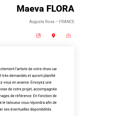
Maeva FLORA
Augusta Rosa
– FRANCE
ctement l’artiste de votre choix car
availability.
nt très demandés et auront planifié
artist will answer to tell you his
e images. Depending your request,
ez-vous en avance. Envoyez une
écise de votre projet, accompagnée
f your project, if possible attached
ments in advance. Send an accurate
images de référence. En fonction de
 le tatoueur vous répondra afin de
reat demand and will have planned
ly the artist of your choice because
er ses éventuelles disponibilités.