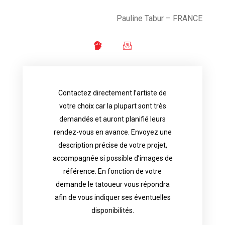
Pauline Tabur – FRANCE
Contactez directement l’artiste de
availability.
votre choix car la plupart sont très
tattoo artist will answer to tell you his
demandés et auront planifié leurs
images. Depending your request, the
rendez-vous en avance. Envoyez une
possible attached with reference
description précise de votre projet,
accurate description of your project, if
accompagnée si possible d’images de
appointments in advance. Send an
référence. En fonction de votre
demand and will have planned their
demande le tatoueur vous répondra
choice because most are in great
afin de vous indiquer ses éventuelles
Contact directly the artist of your
disponibilités.