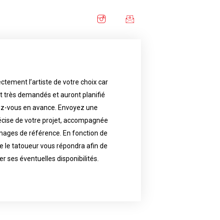
ctement l’artiste de votre choix car
availability.
nt très demandés et auront planifié
artist will answer to tell you his
e images. Depending your request,
ez-vous en avance. Envoyez une
écise de votre projet, accompagnée
f your project, if possible attached
ments in advance. Send an accurate
images de référence. En fonction de
 le tatoueur vous répondra afin de
reat demand and will have planned
ly the artist of your choice because
er ses éventuelles disponibilités.