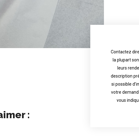
Contactez dire
la plupart so
the tattoo 
with referenc
leurs rend
description pr
description o
their appoint
si possible d’
votre demande
most are in g
Contact direct
vous indiqu
aimer :