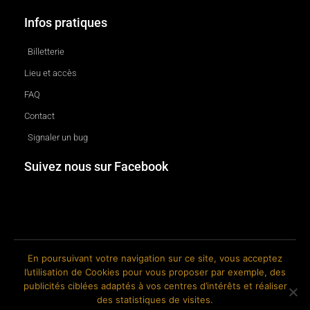
Infos pratiques
Billetterie
Lieu et accès
FAQ
Contact
Signaler un bug
Suivez nous sur Facebook
En poursuivant votre navigation sur ce site, vous acceptez
l’utilisation de Cookies pour vous proposer par exemple, des
© 2018-2026 The Ink Factory. Site web réalisé par Roland CAUVIN.
publicités ciblées adaptés à vos centres d’intérêts et réaliser
des statistiques de visites.