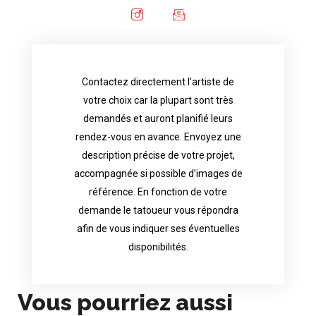
Contactez directement l’artiste de
availability.
votre choix car la plupart sont très
tattoo artist will answer to tell you his
demandés et auront planifié leurs
images. Depending your request, the
rendez-vous en avance. Envoyez une
possible attached with reference
description précise de votre projet,
accurate description of your project, if
accompagnée si possible d’images de
appointments in advance. Send an
référence. En fonction de votre
demand and will have planned their
demande le tatoueur vous répondra
choice because most are in great
afin de vous indiquer ses éventuelles
Contact directly the artist of your
disponibilités.
Vous pourriez aussi