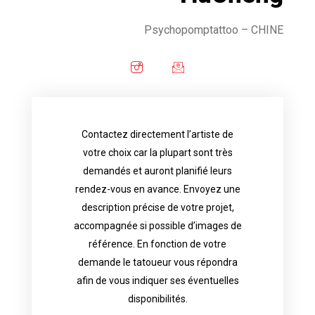
Psychopomptattoo
– CHINE
Contactez directement l’artiste de
availability.
votre choix car la plupart sont très
tattoo artist will answer to tell you his
demandés et auront planifié leurs
images. Depending your request, the
rendez-vous en avance. Envoyez une
possible attached with reference
description précise de votre projet,
accurate description of your project, if
accompagnée si possible d’images de
appointments in advance. Send an
référence. En fonction de votre
demand and will have planned their
demande le tatoueur vous répondra
choice because most are in great
afin de vous indiquer ses éventuelles
Contact directly the artist of your
disponibilités.